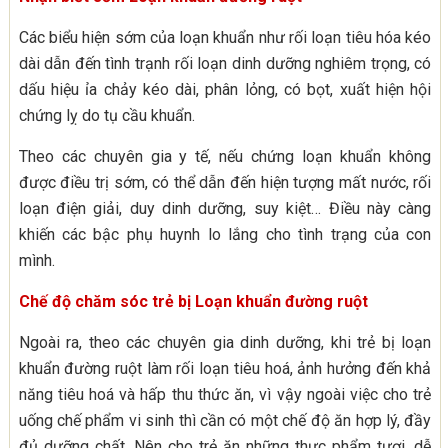
Các biểu hiện sớm của loạn khuẩn như rối loạn tiêu hóa kéo
dài dẫn đến tình trạnh rối loạn dinh dưỡng nghiêm trọng, có
dấu hiệu ỉa chảy kéo dài, phân lỏng, có bọt, xuất hiện hội
chứng lỵ do tụ cầu khuẩn.
Theo các chuyên gia y tế, nếu chứng loạn khuẩn không
được điều trị sớm, có thể dẫn đến hiện tượng mất nước, rối
loạn điện giải, duy dinh dưỡng, suy kiệt… Điều này càng
khiến các bậc phụ huynh lo lắng cho tình trạng của con
mình.
Chế độ chăm sóc trẻ bị Loạn khuẩn đường ruột
Ngoài ra, theo các chuyên gia dinh dưỡng, khi trẻ bị loạn
khuẩn đường ruột làm rối loạn tiêu hoá, ảnh hưởng đến khả
năng tiêu hoá và hấp thu thức ăn, vì vậy ngoài việc cho trẻ
uống chế phẩm vi sinh thì cần có một chế độ ăn hợp lý, đầy
đủ dưỡng chất. Nên cho trẻ ăn những thực phẩm tươi, dễ