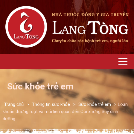
Sức khỏe trẻ em
Trang chủ
>
Thông tin sức khỏe
>
Sức khỏe trẻ em
>
Loạn
khuẩn đường ruột và mối liên quan đến Còi xương Suy dinh
dưỡng