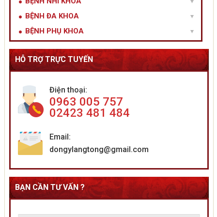
BỆNH NHI KHOA
BỆNH ĐA KHOA
BỆNH PHỤ KHOA
HỖ TRỢ TRỰC TUYẾN
Điện thoại:
0963 005 757
02423 481 484
Email:
dongylangtong@gmail.com
BẠN CẦN TƯ VẤN ?