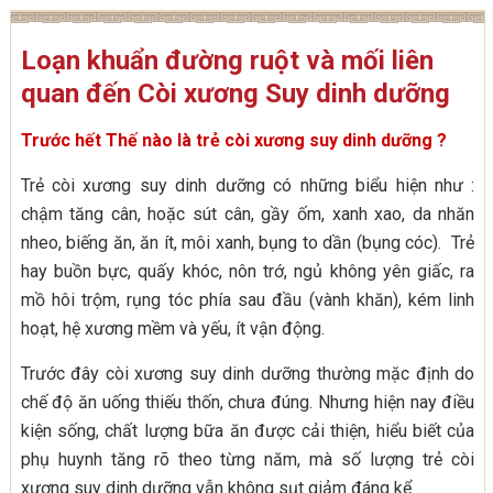
Loạn khuẩn đường ruột và mối liên
quan đến Còi xương Suy dinh dưỡng
Trước hết Thế nào là trẻ còi xương suy dinh dưỡng ?
Trẻ còi xương suy dinh dưỡng có những biểu hiện như :
chậm tăng cân, hoặc sút cân, gầy ốm, xanh xao, da nhăn
nheo, biếng ăn, ăn ít, môi xanh, bụng to dần (bụng cóc). Trẻ
hay buồn bực, quấy khóc, nôn trớ, ngủ không yên giấc, ra
mồ hôi trộm, rụng tóc phía sau đầu (vành khăn), kém linh
hoạt, hệ xương mềm và yếu, ít vận động.
Trước đây còi xương suy dinh dưỡng thường mặc định do
chế độ ăn uống thiếu thốn, chưa đúng. Nhưng hiện nay điều
kiện sống, chất lượng bữa ăn được cải thiện, hiểu biết của
phụ huynh tăng rõ theo từng năm, mà số lượng trẻ còi
xương suy dinh dưỡng vẫn không sụt giảm đáng kể