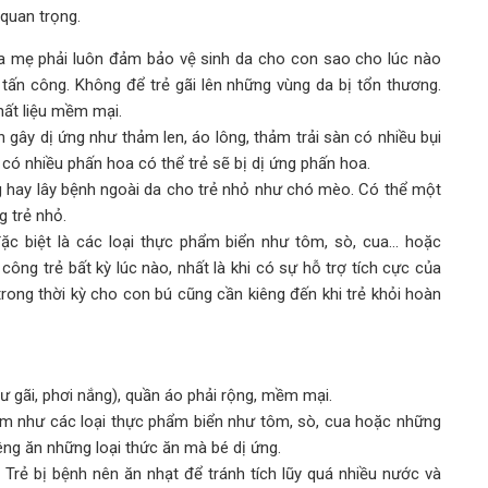
quan trọng.
ha mẹ phải luôn đảm bảo vệ sinh da cho con sao cho lúc nào
 tấn công. Không để trẻ gãi lên những vùng da bị tổn thương.
hất liệu mềm mại.
n gây dị ứng như thảm len, áo lông, thảm trải sàn có nhiều bụi
 có nhiều phấn hoa có thể trẻ sẽ bị dị ứng phấn hoa.
ng hay lây bệnh ngoài da cho trẻ nhỏ như chó mèo. Có thể một
g trẻ nhỏ.
ặc biệt là các loại thực phẩm biển như tôm, sò, cua… hoặc
công trẻ bất kỳ lúc nào, nhất là khi có sự hỗ trợ tích cực của
trong thời kỳ cho con bú cũng cần kiêng đến khi trẻ khỏi hoàn
hư gãi, phơi nắng), quần áo phải rộng, mềm mại.
ẩm như các loại thực phẩm biển như tôm, sò, cua hoặc những
ng ăn những loại thức ăn mà bé dị ứng.
. Trẻ bị bệnh nên ăn nhạt để tránh tích lũy quá nhiều nước và