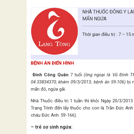
NHÀ THUỐC ÐÔNG Y LAN
MẨN NGỨA
……………………………………………
Thời gian điều trị : 7 – 15 
BỆNH ÁN ĐIỂN HÌNH
Đinh Công Quân
7 tuổi
(ông ngoại là Vũ Đình Th
04.33834370; khám 09/3/2013; bệnh án 59-106)
bị 
mẩn đỏ, ngứa gãi.
Nhà Thuốc điều trị 1 tuần thì khỏi. Ngày 20/3/20
Trạng Trình đến lấy thuốc cho con là Trần Đức Anh 
cháu Đức Anh: 59-166).
– trẻ sơ sinh ngứa: