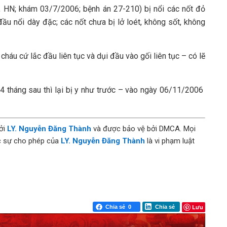
 HN; khám 03/7/2006; bệnh án 27-210) bị nổi các nốt đỏ
ầu nổi dày đặc; các nốt chưa bị lở loét, không sốt, không
háu cứ lắc đầu liên tục và dụi đầu vào gối liên tục – có lẽ
 4 tháng sau thì lại bị y như trước – vào ngày 06/11/2006
bởi
LY. Nguyễn Đăng Thành
và được bảo vệ bởi DMCA. Mọi
ợc sự cho phép của
LY. Nguyễn Đăng Thành
là vi phạm luật
Lưu
Chia sẻ
0
Chia sẻ