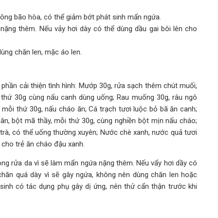
hông bão hòa, có thể giảm bớt phát sinh mẩn ngứa.
ặng thêm. Nếu vảy hơi dày có thể dùng dầu gai bôi lên cho
ùng chăn len, mặc áo len.
phần cải thiện tình hình: Mướp 30g, rửa sạch thêm chút muối,
i thứ 30g cùng nấu canh dùng uống; Rau muống 30g, râu ngô
 mỗi thứ 30g, nấu cháo ăn; Cá trạch tươi luộc bỏ bã ăn canh;
hân, bột mã thầy, mỗi thứ 30g, cùng nghiền bột mịn nấu cháo;
y trà, có thể uống thường xuyên; Nước chè xanh, nước quả tươi
cho trẻ ăn cháo đậu xanh.
hòng rửa da vì sẽ làm mẩn ngứa nặng thêm. Nếu vẩy hơi dầy có
chăn quá dày vì sẽ gây ngứa, không nên dùng chăn len hoặc
inh có tác dụng phụ gây dị ứng, nên thử cẩn thận trước khi