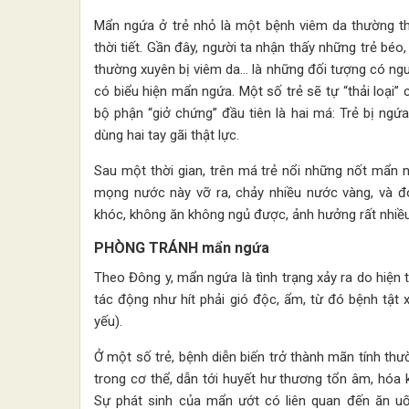
Mẩn ngứa ở trẻ nhỏ là một bệnh viêm da thường th
thời tiết. Gần đây, người ta nhận thấy những trẻ béo
thường xuyên bị viêm da… là những đối tượng có ngu
có biểu hiện mẩn ngứa. Một số trẻ sẽ tự “thải loại” 
bộ phận “giở chứng” đầu tiên là hai má: Trẻ bị ngứ
dùng hai tay gãi thật lực.
Sau một thời gian, trên má trẻ nổi những nốt mẩn
mọng nước này vỡ ra, chảy nhiều nước vàng, và đón
khóc, không ăn không ngủ được, ảnh hưởng rất nhiều 
PHÒNG TRÁNH mẩn ngứa
Theo Đông y, mẩn ngứa là tình trạng xảy ra do hiện 
tác động như hít phải gió độc, ẩm, từ đó bệnh tật
yếu).
Ở một số trẻ, bệnh diễn biến trở thành mãn tính t
trong cơ thể, dẫn tới huyết hư thương tổn âm, hóa 
Sự phát sinh của mẩn ướt có liên quan đến ăn uốn