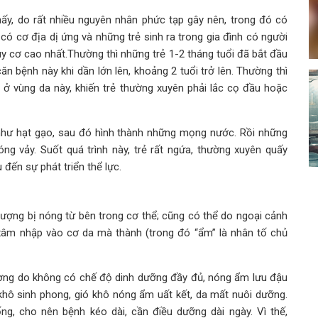
ấy, do rất nhiều nguyên nhân phức tạp gây nên, trong đó có
, có cơ địa dị ứng và những trẻ sinh ra trong gia đình có người
y cơ cao nhất.Thường thì những trẻ 1-2 tháng tuổi đã bắt đầu
căn bệnh này khi dần lớn lên, khoảng 2 tuổi trở lên. Thường thì
a ở vùng da này, khiến trẻ thường xuyên phải lắc cọ đầu hoặc
 như hạt gạo, sau đó hình thành những mọng nước. Rồi những
g vảy. Suốt quá trình này, trẻ rất ngứa, thường xuyên quấy
đến sự phát triển thể lực.
tượng bị nóng từ bên trong cơ thể; cũng có thể do ngoại cảnh
 xâm nhập vào cơ da mà thành (trong đó “ẩm” là nhân tố chủ
hường do không có chế độ dinh dưỡng đầy đủ, nóng ẩm lưu đậu
khô sinh phong, gió khô nóng ẩm uất kết, da mất nuôi dưỡng.
g, cho nên bệnh kéo dài, cần điều dưỡng dài ngày. Vì thế,