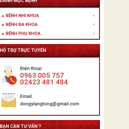
DANH MỤC BỆNH
BỆNH NHI KHOA
BỆNH ĐA KHOA
BỆNH PHỤ KHOA
HỖ TRỢ TRỰC TUYẾN
Điện thoại:
0963 005 757
02423 481 484
Email:
dongylangtong@gmail.com
BẠN CẦN TƯ VẤN ?