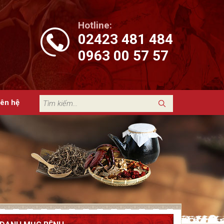
Hotline:
02423 481 484
0963 00 57 57
iên hệ