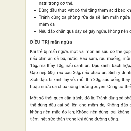
natri trong cơ thể.
Dùng dầu thực vật có thể tăng thêm acid béo k
Tránh dùng xà phòng rửa da sẽ làm mẩn ngứa n
mềm da.
Nếu đắp chăn quá dày sẽ gây ngứa, không nên d
ĐIỀU TRỊ mẩn ngứa
Khi trẻ bị mẩn ngứa, một vài món ăn sau có thể góp 
nấu chín ăn cả bã, nước; Rau sam, rau muống, mỗ
15g, mã thầy 10g, nấu canh ăn; Đậu xanh, bách hợp,
Gạo nếp 50g, rau câu 30g, nấu cháo ăn; Sinh ý dĩ n
Xích đậu, bí xanh lấy vỏ, mỗi thứ 30g, sắc uống tha
hoặc nước cà chua uống thường xuyên. Cũng có thể 
Một số thói quen cần tránh, đó là: Tránh dùng xà p
thể dùng dầu gai bôi lên cho mềm da; Không đắp 
không nên mặc áo len; Không nên dùng loại kháng s
tiêm, hết sức thận trọng khi dùng đường uống.