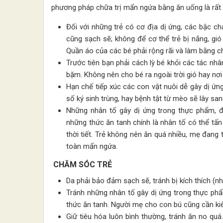
phương pháp chữa trị mẩn ngứa bằng ăn uống là rất 
Đối với những trẻ có cơ địa dị ứng, các bậc c
cũng sạch sẽ; không để cơ thể trẻ bị nắng, gió
Quần áo của các bé phải rộng rãi và làm bằng c
Trước tiên bạn phải cách lỳ bé khỏi các tác nhâ
bặm. Không nên cho bé ra ngoài trời gió hay nơi
Hạn chế tiếp xúc các con vật nuôi dễ gây dị ứ
số ký sinh trùng, hay bệnh tật từ mèo sẽ lây san
Những nhân tố gây dị ứng trong thực phẩm, đ
những thức ăn tanh chính là nhân tố có thể tấn 
thời tiết. Trẻ không nên ăn quá nhiều, mẹ đang 
toàn mẩn ngứa.
CHĂM SÓC TRẺ
Da phải bảo đảm sạch sẽ, tránh bị kích thích (n
Tránh những nhân tố gây dị ứng trong thực ph
thức ăn tanh. Người mẹ cho con bú cũng cần kiê
Giữ tiêu hóa luôn bình thường, tránh ăn no quá