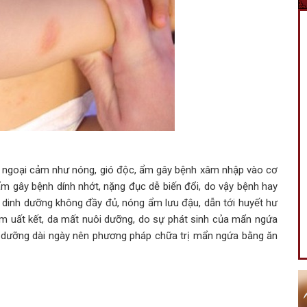
, ngoại cảm như nóng, gió độc, ẩm gây bệnh xâm nhập vào cơ
ẩm gây bệnh dính nhớt, nặng đục dễ biến đổi, do vậy bệnh hay
o dinh dưỡng không đầy đủ, nóng ẩm lưu đậu, dẫn tới huyết hư
m uất kết, da mất nuôi dưỡng, do sự phát sinh của mẩn ngứa
ều dưỡng dài ngày nên phương pháp chữa trị mẩn ngứa bằng ăn