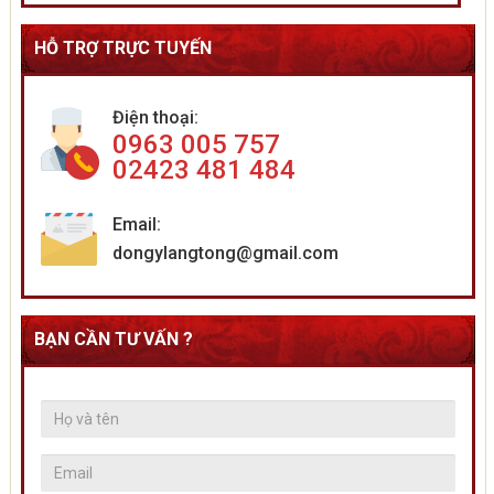
HỖ TRỢ TRỰC TUYẾN
Điện thoại:
0963 005 757
02423 481 484
Email:
dongylangtong@gmail.com
BẠN CẦN TƯ VẤN ?