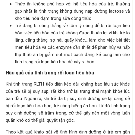
Thức ăn không phù hợp với hệ tiêu hóa của trẻ: thường
gặp nhất là tình trạng không dung nạp đường lactose và
khó tiêu hóa đạm trong sữa công thức
Trẻ đang bị căng thẳng về tâm lý cũng dễ bị rối loạn tiêu
hóa: việc tiêu hóa của trẻ không được thuận lợi vì khi trẻ lo
lắng, căng thẳng, sợ hãi, quấy khóc… làm cho việc bài tiết
men tiêu hóa và các enzyme cần thiết để phân hủy và hấp
thụ thức ăn bị giảm sút một cách đáng kể cũng làm cho
tình trạng rối loạn tiêu hóa dễ xảy ra hơn.
Hậu quả của tình trạng rối loạn tiêu hóa
Khi tình trạng RLTH tiếp diễn kéo dài, chẳng bao lâu sức khỏe
của trẻ sẽ bị suy sụp, rất khó trở lại trạng thái mạnh khỏe lúc
ban đầu. Ngoài ra, khi trẻ đã bị suy dinh dưỡng sẽ lại càng dễ
bị rối loạn tiêu hóa hơn, trẻ càng biếng ăn hơn, từ đó tình trạng
suy dinh dưỡng sẽ trầm trọng, cứ thế gây nên một vòng luẩn
quẩn khó có thể giải quyết tận gốc.
Theo kết quả khảo sát về tình hình dinh dưỡng ở trẻ em gần