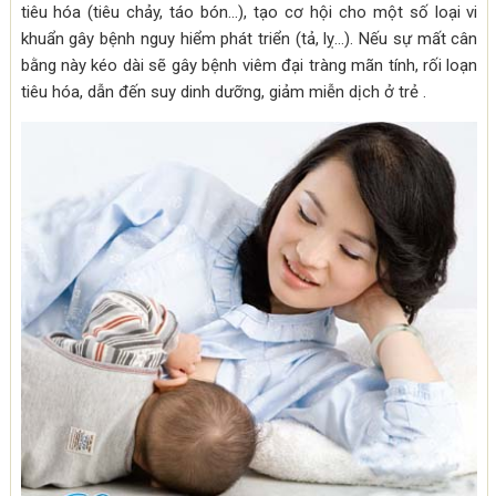
tiêu hóa (tiêu chảy, táo bón…), tạo cơ hội cho một số loại vi
khuẩn gây bệnh nguy hiểm phát triển (tả, lỵ…). Nếu sự mất cân
bằng này kéo dài sẽ gây bệnh viêm đại tràng mãn tính, rối loạn
tiêu hóa, dẫn đến suy dinh dưỡng, giảm miễn dịch ở trẻ .