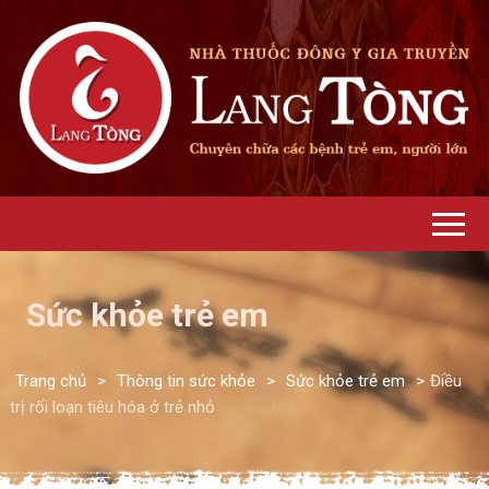
Sức khỏe trẻ em
Trang chủ
>
Thông tin sức khỏe
>
Sức khỏe trẻ em
>
Điều
trị rối loạn tiêu hóa ở trẻ nhỏ