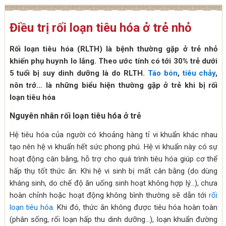
Điều trị rối loạn tiêu hóa ở trẻ nhỏ
Rối loạn tiêu hóa (RLTH) là bệnh thường gặp ở trẻ nhỏ
khiến phụ huynh lo lắng. Theo ước tính có tới 30% trẻ dưới
5 tuổi bị suy dinh dưỡng là do RLTH.
Táo bón
,
tiêu chảy
,
nôn trớ… là những biểu hiện thường gặp ở trẻ khi bị rối
loạn tiêu hóa
Nguyên nhân rối loạn tiêu hóa ở trẻ
Hệ tiêu hóa của người có khoảng hàng tỉ vi khuẩn khác nhau
tạo nên hệ vi khuẩn hết sức phong phú. Hệ vi khuẩn này có sự
hoạt động cân bằng, hỗ trợ cho quá trình tiêu hóa giúp cơ thể
hấp thụ tốt thức ăn. Khi hệ vi sinh bị mất cân bằng (do dùng
kháng sinh, do chế độ ăn uống sinh hoạt không hợp lý…), chưa
hoàn chỉnh hoặc hoạt động không bình thường sẽ dẫn tới
rối
loạn tiêu hóa
. Khi đó, thức ăn không được tiêu hóa hoàn toàn
(phân sống, rối loạn hấp thu dinh dưỡng…), loạn khuẩn đường