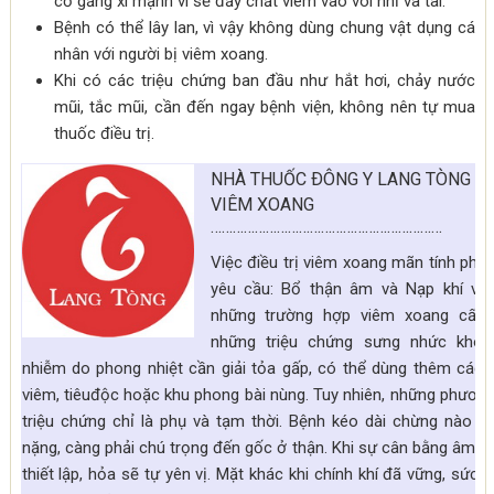
cố gắng xì mạnh vì sẽ đẩy chất viêm vào vòi nhĩ và tai.
Bệnh có thể lây lan, vì vậy không dùng chung vật dụng cá
nhân với người bị viêm xoang.
Khi có các triệu chứng ban đầu như hắt hơi, chảy nước
mũi, tắc mũi, cần đến ngay bệnh viện, không nên tự mua
thuốc điều trị.
NHÀ THUỐC ÐÔNG Y LANG TÒNG ÐI
VIÊM XOANG
………………………………………………………
Việc điều trị viêm xoang mãn tính phả
yêu cầu: Bổ thận âm và Nạp khí về 
những trường hợp viêm xoang cấp,
những triệu chứng sưng nhức khó 
nhiễm do phong nhiệt cần giải tỏa gấp, có thể dùng thêm các b
viêm, tiêuđộc hoặc khu phong bài nùng. Tuy nhiên, những phương
triệu chứng chỉ là phụ và tạm thời. Bệnh kéo dài chừng nào t
nặng, càng phải chú trọng đến gốc ở thận. Khi sự cân bằng âm 
thiết lập, hỏa sẽ tự yên vị. Mặt khác khi chính khí đã vững, sức