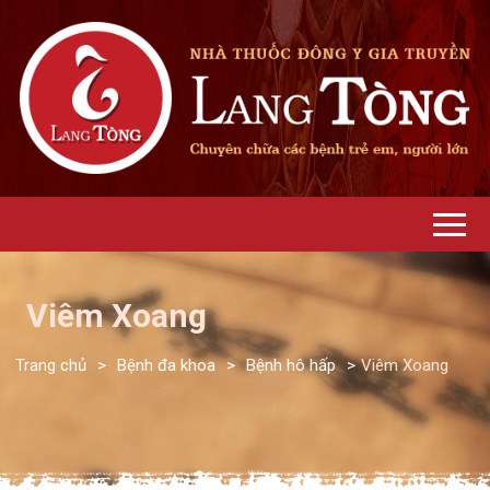
Viêm Xoang
Trang chủ
>
Bệnh đa khoa
>
Bệnh hô hấp
>
Viêm Xoang