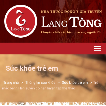
Sức khỏe trẻ em
Trang chủ
>
Thông tin sức khỏe
>
Sức khỏe trẻ em
>
Trẻ
mắc bệnh Hen suyễn có nên luyện tập thể thao