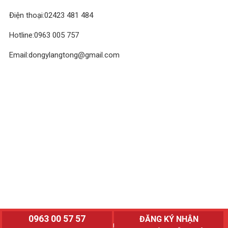
Điện thoại:02423 481 484
Hotline:0963 005 757
Email:dongylangtong@gmail.com
0963 00 57 57
ĐĂNG KÝ NHẬN
© 2018 Đông y Lang Tòng. All rights reserved.