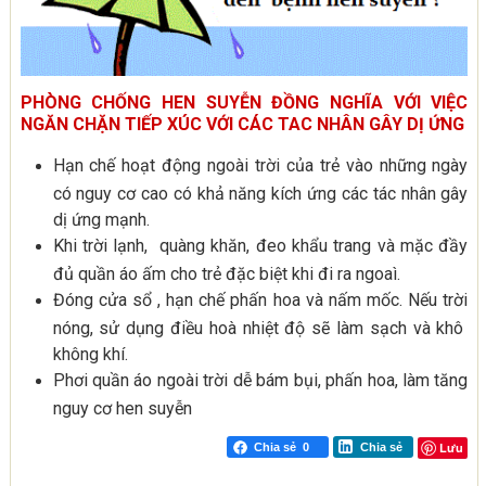
PHÒNG CHỐNG HEN SUYỄN ĐỒNG NGHĨA VỚI VIỆC
NGĂN CHẶN TIẾP XÚC VỚI CÁC TAC NHÂN GÂY DỊ ỨNG
Hạn chế hoạt động ngoài trời của trẻ vào những ngày
có nguy cơ cao có khả năng kích ứng các tác nhân gây
dị ứng mạnh.
Khi trời lạnh, quàng khăn, đeo khẩu trang và mặc đầy
đủ quần áo ấm cho trẻ đặc biệt khi đi ra ngoaì.
Đóng cửa sổ , hạn chế phấn hoa và nấm mốc. Nếu trời
nóng, sử dụng điều hoà nhiệt độ sẽ làm sạch và khô
không khí.
Phơi quần áo ngoài trời dễ bám bụi, phấn hoa, làm tăng
nguy cơ hen suyễn
Lưu
Chia sẻ
0
Chia sẻ