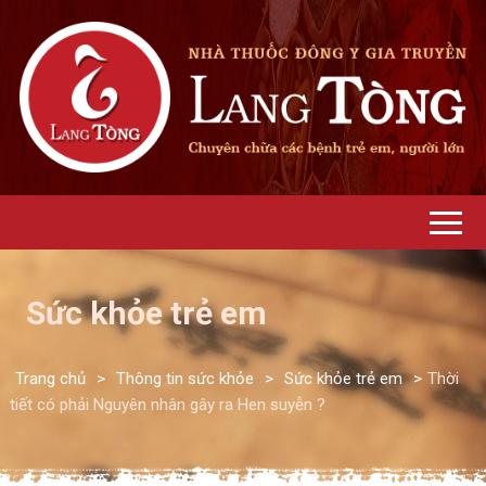
Sức khỏe trẻ em
Trang chủ
>
Thông tin sức khỏe
>
Sức khỏe trẻ em
>
Thời
tiết có phải Nguyên nhân gây ra Hen suyễn ?