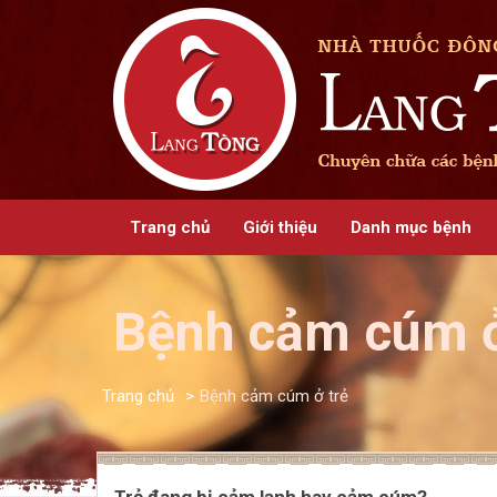
Trang chủ
Giới thiệu
Danh mục bệnh
Bệnh cảm cúm ở
Trang chủ
>
Bệnh cảm cúm ở trẻ