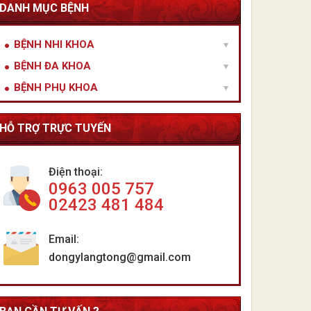
DANH MỤC BỆNH
BỆNH NHI KHOA
BỆNH ĐA KHOA
BỆNH PHỤ KHOA
HỖ TRỢ TRỰC TUYẾN
Điện thoại:
0963 005 757
02423 481 484
Email:
dongylangtong@gmail.com