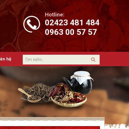
Hotline:
02423 481 484
0963 00 57 57
iên hệ