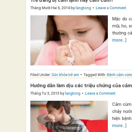
Trẻ đang bị cảm lạnh hay cảm cúm?
Tháng Mười Hai 6, 2014
by
langtong
Leave a Comment
Mặc dù c
mũi, ho, s
thường cá
more...]
Filed Under:
Sức khỏe trẻ em
Tagged With:
Bệnh cảm cúm 
Hướng dẫn làm dịu các triệu chứng của cả
Tháng Tư 3, 2013
by
langtong
Leave a Comment
Cảm cúm v
chảy nước
hiện bệnh
more...]