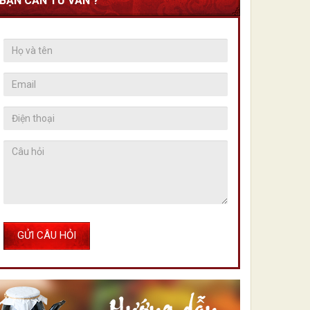
BẠN CẦN TƯ VẤN ?