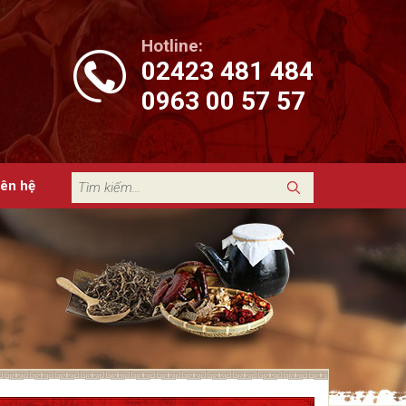
Hotline:
02423 481 484
0963 00 57 57
iên hệ