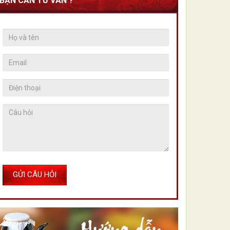
BẠN CẦN TƯ VẤN ?