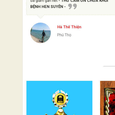
đã giảm gần hết
- THƯ CÁM ƠN CHỮA KHỎI
BỆNH HEN SUYỄN -
Hà Thế Thiện
Phú Thọ