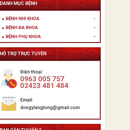
DANH MỤC BỆNH
BỆNH NHI KHOA
BỆNH ĐA KHOA
BỆNH PHỤ KHOA
HỖ TRỢ TRỰC TUYẾN
Điện thoại:
0963 005 757
02423 481 484
Email:
dongylangtong@gmail.com