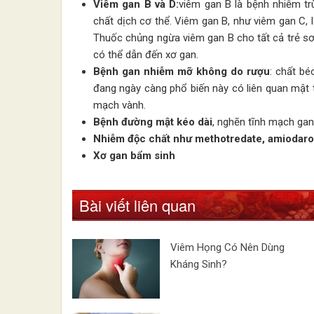
Viêm gan B và D:
viêm gan B là bệnh nhiễm trù
chất dịch cơ thể. Viêm gan B, như viêm gan C,
Thuốc chủng ngừa viêm gan B cho tất cả trẻ sơ
có thể dẫn đến xơ gan.
Bệnh gan nhiễm mỡ không do rượu
: chất bé
đang ngày càng phổ biến này có liên quan mật t
mạch vành.
Bệnh đường mật kéo dài
, nghẽn tĩnh mạch gan,
Nhiễm độc chất như methotredate, amiodar
Xơ gan bẩm sinh
Bài viết liên quan
Viêm Họng Có Nên Dùng
Kháng Sinh?