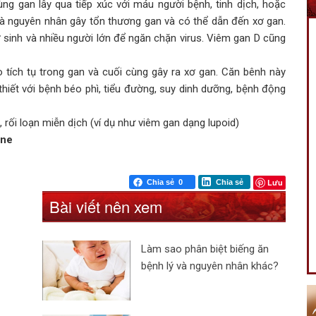
ng gan lây qua tiếp xúc với máu người bệnh, tinh dịch, hoặc
 là nguyên nhân gây tổn thương gan và có thể dẫn đến xơ gan.
 sinh và nhiều người lớn để ngăn chặn virus. Viêm gan D cũng
o tích tụ trong gan và cuối cùng gây ra xơ gan. Căn bênh này
hiết với bệnh béo phì, tiểu đường, suy dinh dưỡng, bệnh động
 rối loạn miễn dịch (ví dụ như viêm gan dạng lupoid)
one
Lưu
Chia sẻ
0
Chia sẻ
Bài viết nên xem
Làm sao phân biệt biếng ăn
bệnh lý và nguyên nhân khác?