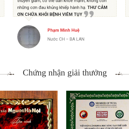
thuyên giảm, cơ thể dần khỏe mạnh, không còn
những cơn đau khủng khiếp hành hạ.
THƯ CẢM
ƠN CHỮA KHỎI BỆNH VIÊM TỤY
Phạm Minh Huệ
Nước CH – BA LAN
Chứng nhận giải thưởng