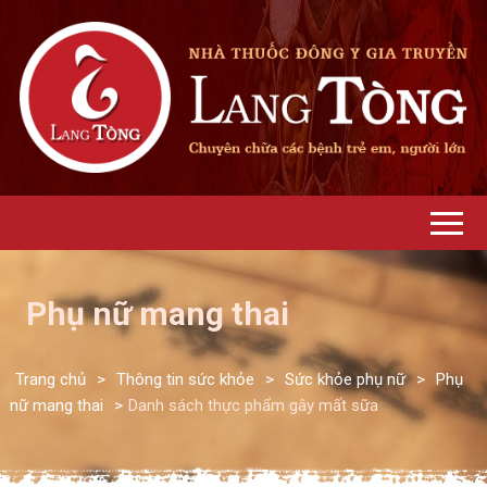
Phụ nữ mang thai
Trang chủ
>
Thông tin sức khỏe
>
Sức khỏe phụ nữ
>
Phụ
nữ mang thai
>
Danh sách thực phẩm gây mất sữa