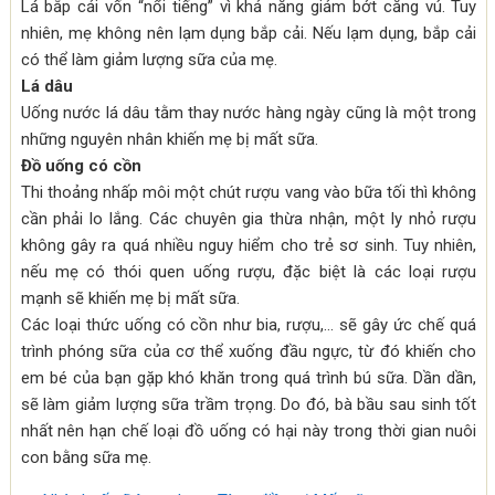
Lá bắp cải vốn “nổi tiếng” vì khả năng giảm bớt căng vú. Tuy
nhiên, mẹ không nên lạm dụng bắp cải. Nếu lạm dụng, bắp cải
có thể làm giảm lượng sữa của mẹ.
Lá dâu
Uống nước lá dâu tằm thay nước hàng ngày cũng là một trong
những nguyên nhân khiến mẹ bị mất sữa.
Đồ uống có cồn
Thi thoảng nhấp môi một chút rượu vang vào bữa tối thì không
cần phải lo lắng. Các chuyên gia thừa nhận, một ly nhỏ rượu
không gây ra quá nhiều nguy hiểm cho trẻ sơ sinh. Tuy nhiên,
nếu mẹ có thói quen uống rượu, đặc biệt là các loại rượu
mạnh sẽ khiến mẹ bị mất sữa.
Các loại thức uống có cồn như bia, rượu,… sẽ gây ức chế quá
trình phóng sữa của cơ thể xuống đầu ngực, từ đó khiến cho
em bé của bạn gặp khó khăn trong quá trình bú sữa. Dần dần,
sẽ làm giảm lượng sữa trầm trọng. Do đó, bà bầu sau sinh tốt
nhất nên hạn chế loại đồ uống có hại này trong thời gian nuôi
con bằng sữa mẹ.