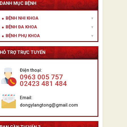
DANH MỤC BỆNH
BỆNH NHI KHOA
BỆNH ĐA KHOA
BỆNH PHỤ KHOA
HỖ TRỢ TRỰC TUYẾN
Điện thoại:
0963 005 757
02423 481 484
Email:
dongylangtong@gmail.com