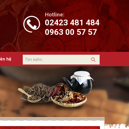
Hotline:
02423 481 484
0963 00 57 57
iên hệ