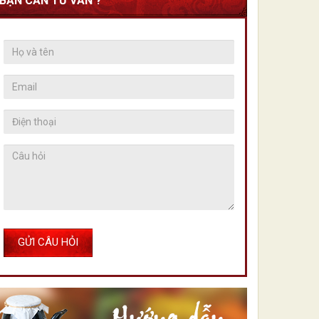
BẠN CẦN TƯ VẤN ?