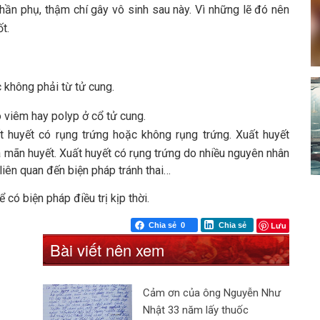
hần phụ, thậm chí gây vô sinh sau này. Vì những lẽ đó nên
t.
c không phải từ tử cung.
o viêm hay polyp ở cổ tử cung.
ất huyết có rụng trứng hoặc không rụng trứng. Xuất huyết
à mãn huyết. Xuất huyết có rụng trứng do nhiều nguyên nhân
liên quan đến biện pháp tránh thai…
có biện pháp điều trị kịp thời.
Lưu
Chia sẻ
0
Chia sẻ
Bài viết nên xem
Cảm ơn của ông Nguyễn Như
Nhật 33 năm lấy thuốc