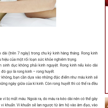
 dài (trên 7 ngày) trong chu kỳ kinh hàng tháng. Rong kinh
u hiệu của một rối loạn sức khỏe nghiêm trọng.
n sinh dục không phải kinh nguyệt. Rong kinh nếu kéo dài
 đó gọi là rong kinh – rong huyết.
ay không, bạn cần dựa vào những đặc điểm như máu kinh sẽ
ững ngày giữa của kì kinh. Còn rong huyết thì có thể ra đều
 vì bị mất máu. Ngoài ra, do máu ra kéo dài nên có thể gây
a vi khuẩn. Vi khuẩn sẽ lan ngược từ âm hộ vào âm đạo, vào