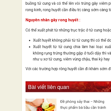
buồng tử cung và có thể lên vòi trứng gây viêm p
rong kinh, rong huyết cần điều trị càng sớm càng tố
Nguyên nhân gây rong huyết :
Có thể xuất phát từ những trục trặc ở tử cung hoặ
Xuất huyết không phải từ tử cung thì có thể d
Xuất huyết từ tử cung chia làm hai loại: xu
không rụng trứng thường gặp ở tuổi dậy thì v
như u xơ tử cung, viêm vùng chậu, thai kỳ hay 
Với các trường hợp rông huyết cần đi khám sớm để 
Bài viết liên quan
Đề phòng sảy thai – Những
thực phẩm bà bầu cần tránh