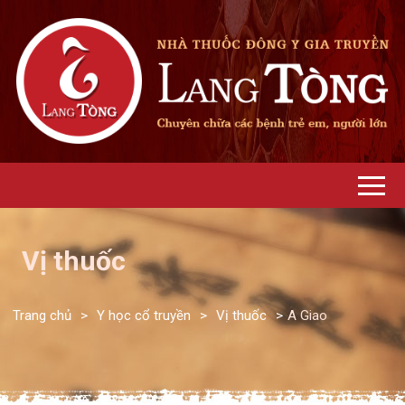
Vị thuốc
Trang chủ
>
Y học cổ truyền
>
Vị thuốc
>
A Giao