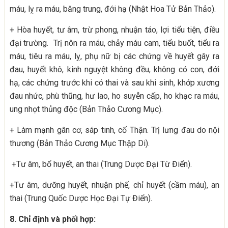
máu, lỵ ra máu, băng trung, đới hạ (Nhật Hoa Tử Bản Thảo).
+ Hòa huyết, tư âm, trừ phong, nhuận táo, lợi tiểu tiện, điều
đại trường. Trị nôn ra máu, chảy máu cam, tiểu buốt, tiểu ra
máu, tiêu ra máu, lỵ, phụ nữ bị các chứng về huyết gây ra
đau, huyết khô, kinh nguyệt không đều, không có con, đới
hạ, các chứng trước khi có thai và sau khi sinh, khớp xương
đau nhức, phù thũng, hư lao, ho suyễn cấp, ho khạc ra máu,
ung nhọt thủng độc (Bản Thảo Cương Mục).
+ Làm mạnh gân cơ, sáp tinh, cố Thận. Trị lưng đau do nội
thương (Bản Thảo Cương Mục Thập Di).
+Tư âm, bổ huyết, an thai (Trung Dược Đại Từ Điển).
+Tư âm, dưỡng huyết, nhuận phế, chỉ huyết (cầm máu), an
thai (Trung Quốc Dược Học Đại Tự Điển).
8. Chỉ định và phối hợp: