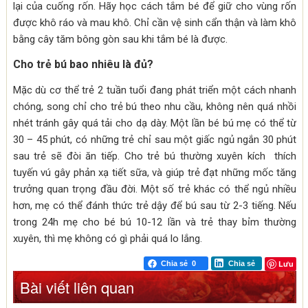
lại của cuống rốn. Hãy học cách tắm bé để giữ cho vùng rốn
được khô ráo và mau khô. Chỉ cần vệ sinh cẩn thận và làm khô
bằng cây tăm bông gòn sau khi tắm bé là được.
Cho trẻ bú bao nhiêu là đủ?
Mặc dù cơ thể trẻ 2 tuần tuổi đang phát triển một cách nhanh
chóng, song chỉ cho trẻ bú theo nhu cầu, không nên quá nhồi
nhét tránh gây quá tải cho dạ dày. Một lần bé bú mẹ có thể từ
30 – 45 phút, có những trẻ chỉ sau một giấc ngủ ngắn 30 phút
sau trẻ sẽ đòi ăn tiếp. Cho trẻ bú thường xuyên kích thích
tuyến vú gây phản xạ tiết sữa, và giúp trẻ đạt những mốc tăng
trưởng quan trọng đầu đời. Một số trẻ khác có thể ngủ nhiều
hơn, mẹ có thể đánh thức trẻ dậy để bú sau từ 2-3 tiếng. Nếu
trong 24h mẹ cho bé bú 10-12 lần và trẻ thay bỉm thường
xuyên, thì mẹ không có gì phải quá lo lắng.
Lưu
Chia sẻ
0
Chia sẻ
Bài viết liên quan