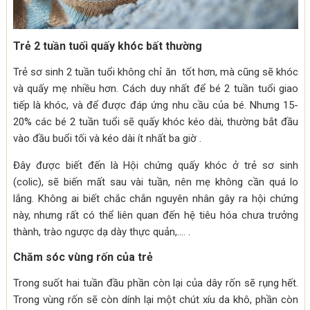
Trẻ 2 tuần tuối quấy khóc bất thường
Trẻ sơ sinh 2 tuần tuổi không chỉ ăn tốt hơn, mà cũng sẽ khóc
và quấy mẹ nhiều hơn. Cách duy nhất để bé 2 tuần tuổi giao
tiếp là khóc, và để được đáp ứng nhu cầu của bé. Nhưng 15-
20% các bé 2 tuần tuổi sẽ quấy khóc kéo dài, thường bắt đầu
vào đầu buổi tối và kéo dài ít nhất ba giờ .
Đây được biết đến là Hội chứng quấy khóc ở trẻ sơ sinh
(colic), sẽ biến mất sau vài tuần, nên mẹ không cần quá lo
lắng. Không ai biết chắc chắn nguyên nhân gây ra hội chứng
này, nhưng rất có thể liên quan đến hệ tiêu hóa chưa trưởng
thành, trào ngược dạ dày thực quản,…. .
Chăm sóc vùng rốn của trẻ
Trong suốt hai tuần đầu phần còn lại của dây rốn sẽ rụng hết.
Trong vùng rốn sẽ còn dính lại một chút xíu da khô, phần còn