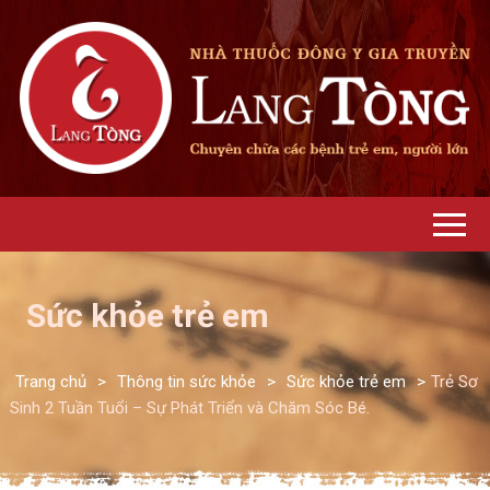
Sức khỏe trẻ em
Trang chủ
>
Thông tin sức khỏe
>
Sức khỏe trẻ em
>
Trẻ Sơ
Sinh 2 Tuần Tuổi – Sự Phát Triển và Chăm Sóc Bé.