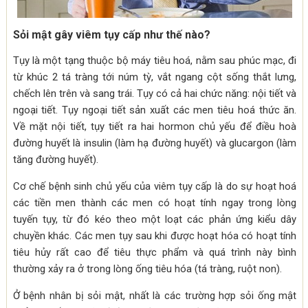
Sỏi mật gây viêm tụy cấp như thế nào?
Tụy là một tạng thuộc bộ máy tiêu hoá, nằm sau phúc mạc, đi
từ khúc 2 tá tràng tới núm tỳ, vắt ngang cột sống thắt lưng,
chếch lên trên và sang trái. Tụy có cả hai chức năng: nội tiết và
ngoại tiết. Tụy ngoại tiết sản xuất các men tiêu hoá thức ăn.
Về mặt nội tiết, tụy tiết ra hai hormon chủ yếu để điều hoà
đường huyết là insulin (làm hạ đường huyết) và glucargon (làm
tăng đường huyết).
Cơ chế bệnh sinh chủ yếu của viêm tụy cấp là do sự hoạt hoá
các tiền men thành các men có hoạt tính ngay trong lòng
tuyến tụy, từ đó kéo theo một loạt các phản ứng kiểu dây
chuyền khác. Các men tụy sau khi được hoạt hóa có hoạt tính
tiêu hủy rất cao để tiêu thực phẩm và quá trình này bình
thường xảy ra ở trong lòng ống tiêu hóa (tá tràng, ruột non).
Ở bệnh nhân bị sỏi mật, nhất là các trường hợp sỏi ống mật