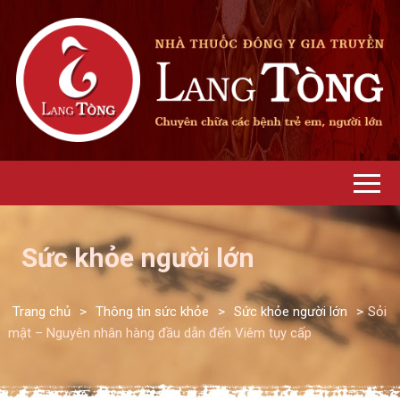
Sức khỏe người lớn
Trang chủ
>
Thông tin sức khỏe
>
Sức khỏe người lớn
>
Sỏi
mật – Nguyên nhân hàng đầu dẫn đến Viêm tụy cấp