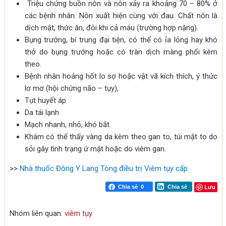
Triệu chứng buồn nôn và nôn xảy ra khoảng 70 – 80% ở
các bệnh nhân. Nôn xuất hiện cùng với đau. Chất nôn là
dịch mật, thức ăn, đôi khi cả máu (trường hợp nặng).
Bụng trướng, bí trung đại tiện, có thể có ỉa lỏng hay khó
thở do bụng trướng hoặc có tràn dịch màng phổi kèm
theo.
Bệnh nhân hoảng hốt lo sợ hoặc vật vã kích thích, ý thức
lơ mơ (hội chứng não – tụy),
Tụt huyết áp
Da tái lạnh
Mạch nhanh, nhỏ, khó bắt.
Khám có thể thấy vàng da kèm theo gan to, túi mật to do
sỏi gây tình trạng ứ mật hoặc do viêm gan.
>>
Nhà thuốc Đông Y Lang Tòng điều trị Viêm tụy cấp
Lưu
Chia sẻ
0
Chia sẻ
Nhóm liên quan:
viêm tụy