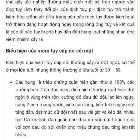
chủ gây tắc nghẽn đường mật, dịch mật sẽ trào ngược vào
ống tụy, làm thay đổi pH của dịch tụy, pH dịch tụy trở thành
kiềm hóa giống pH ở tá tràng nên các men tụy được kích hoạt
trở thành dạng hoạt động ngay trong lòng ống tụy và kết quả
là các tế bào tụy bị phá hủy dẫn đến hàng loạt những phản ứng
viêm nhiễm xảy ra.
Biểu hiện của viêm tụy cấp do sỏi mật
Biểu hiện của viêm tụy cấp sỏi thường xảy ra đột ngột, có thể
ở mọi lứa tuổi nhưng thông thường ở lứa tuổi từ 30 – 50.
Đau bụng là triệu chứng xuất hiện gần như ở 100% các
trường hợp. Cơn đau bụng điển hình thường xuất hiện đột
ngột ở vùng trên rốn, cường độ đau dữ dội, lan lên ngực,
sang 2 bên mạng sườn, xiên sau lưng, tiến triển ngày một
tăng dần, đạt mức dữ dội nhất sau vài giờ và kéo dài nhiều
giờ. Có khi cơn đau quặn như đau do sỏi mật hoặc trùng
với cơn đau do sỏi khiến cho triệu chứng đau tăng lên rất
nhiều.