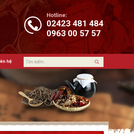
Hotline:
02423 481 484
0963 00 57 57
iên hệ