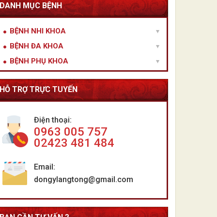
DANH MỤC BỆNH
BỆNH NHI KHOA
BỆNH ĐA KHOA
BỆNH PHỤ KHOA
HỖ TRỢ TRỰC TUYẾN
Điện thoại:
0963 005 757
02423 481 484
Email:
dongylangtong@gmail.com