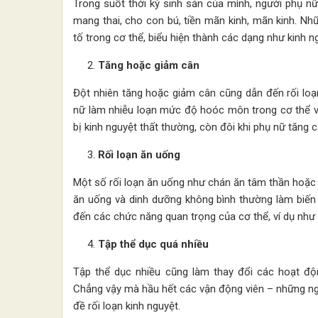
Trong suốt thời kỳ sinh sản của mình, người phụ nữ 
mang thai, cho con bú, tiền mãn kinh, mãn kinh. Nh
tố trong cơ thể, biểu hiện thành các dạng như kinh 
Tăng hoặc giảm cân
Đột nhiên tăng hoặc giảm cân cũng dẫn đến rối loạ
nữ làm nhiễu loạn mức độ hoóc môn trong cơ thể v
bị kinh nguyệt thất thường, còn đôi khi phụ nữ tăng c
Rối loạn ăn uống
Một số rối loạn ăn uống như chán ăn tâm thần hoặc
ăn uống và dinh dưỡng không bình thường làm bi
đến các chức năng quan trọng của cơ thể, ví dụ như t
Tập thể dục quá nhiều
Tập thể dục nhiều cũng làm thay đổi các hoạt độ
Chẳng vậy mà hầu hết các vận động viên – những ngư
đề rối loạn kinh nguyệt.