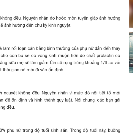
ệt không đều. Nguyên nhân do hoóc môn tuyến giáp ảnh hưởng
thế ảnh hưởng đến chu kỳ kinh nguyệt.
làm rối loạn cân bằng bình thường của phụ nữ dẫn đến thay
 cho con bú sẽ có vòng kinh muộn hơn do chất prolactin có
bằng sữa mẹ sẽ làm giảm tần số rụng trứng khoảng 1/3 so với
t thời gian nó mới đi vào ổn định.
nh nguyệt không đều. Nguyên nhân vì mức độ nội tiết tố mới
n để ổn định và hình thành quy luật. Nói chung, các bạn gái
ông đều.
% phụ nữ trong độ tuổi sinh sản. Trong độ tuổi này, buồng