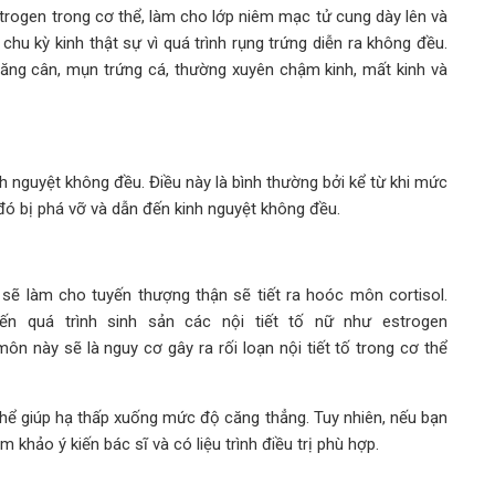
trogen trong cơ thể, làm cho lớp niêm mạc tử cung dày lên và
chu kỳ kinh thật sự vì quá trình rụng trứng diễn ra không đều.
ăng cân, mụn trứng cá, thường xuyên chậm kinh, mất kinh và
nh nguyệt không đều. Điều này là bình thường bởi kể từ khi mức
đó bị phá vỡ và dẫn đến kinh nguyệt không đều.
sẽ làm cho tuyến thượng thận sẽ tiết ra hoóc môn cortisol.
n quá trình sinh sản các nội tiết tố nữ như estrogen
n này sẽ là nguy cơ gây ra rối loạn nội tiết tố trong cơ thể
thể giúp hạ thấp xuống mức độ căng thẳng. Tuy nhiên, nếu bạn
khảo ý kiến bác sĩ và có liệu trình điều trị phù hợp.