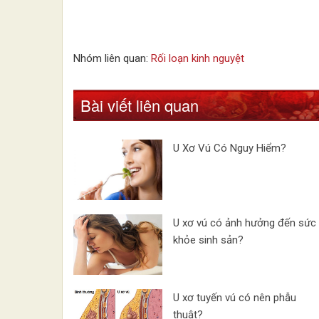
Nhóm liên quan:
Rối loạn kinh nguyệt
Bài viết liên quan
U Xơ Vú Có Nguy Hiểm?
U xơ vú có ảnh hưởng đến sức
khỏe sinh sản?
U xơ tuyến vú có nên phẫu
thuật?