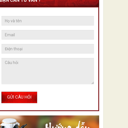
BẠN CẦN TƯ VẤN ?