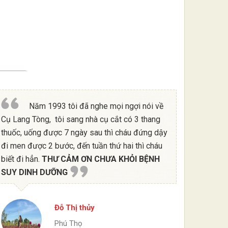
Năm 1993 tôi đã nghe mọi ngợi nói về
Cụ Lang Tòng, tôi sang nhà cụ cắt có 3 thang
thuốc, uống được 7 ngày sau thì cháu đứng dậy
đi men được 2 bước, đến tuần thứ hai thì cháu
biết đi hẳn.
THƯ CẢM ƠN CHƯA KHỎI BỆNH
SUY DINH DƯỠNG
Đỗ Thị thủy
Phú Thọ