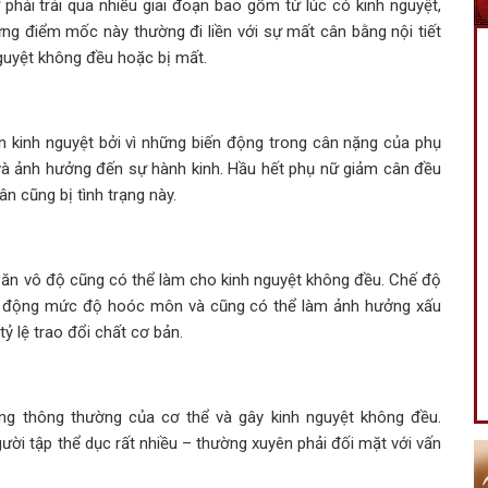
phải trải qua nhiều giai đoạn bao gồm từ lúc có kinh nguyệt,
ững điểm mốc này thường đi liền với sự mất cân bằng nội tiết
nguyệt không đều hoặc bị mất.
n kinh nguyệt bởi vì những biến động trong cân nặng của phụ
à ảnh hưởng đến sự hành kinh. Hầu hết phụ nữ giảm cân đều
ân cũng bị tình trạng này.
 ăn vô độ cũng có thể làm cho kinh nguyệt không đều. Chế độ
ến động mức độ hoóc môn và cũng có thể làm ảnh hưởng xấu
ỷ lệ trao đổi chất cơ bản.
ng thông thường của cơ thể và gây kinh nguyệt không đều.
ời tập thể dục rất nhiều – thường xuyên phải đối mặt với vấn